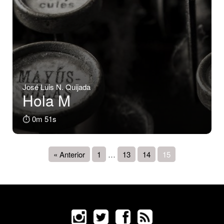
José Luis N. Quijada
Hola M
⏱️ 0m 51s
« Anterior
1
…
13
14
15