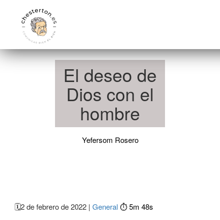
El deseo de
Dios con el
hombre
Yefersom Rosero
🗓️
2 de febrero de 2022 |
General
⏱️ 5m 48s