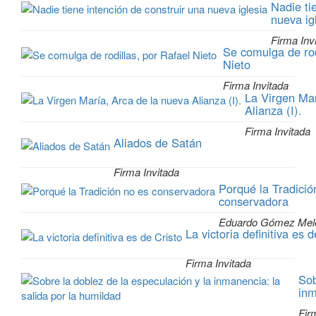
Nadie ti
nueva ig
Firma Inv
Se comulga de rod
Nieto
Firma Invitada
La Virgen Mar
Alianza (I).
Firma Invitada
Aliados de Satán
Firma Invitada
Porqué la Tradició
conservadora
Eduardo Gómez Mel
La victoria definitiva es 
Firma Invitada
Sob
inm
Fir