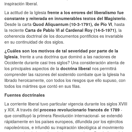
inspiración liberal.
La actitud de la Iglesia
frente a los errores del liberalismo fue
constante y reiterada en innumerables textos del Magisterio
.
Desde la carta
Quod Aliquantum (10-3-1791), de Pío VI
, hasta
la reciente
Carta de Pablo VI al Cardenal Roy (14-5-1971)
, la
coherencia doctrinal de los documentos pontificios es invariable
en su continuidad de dos siglos.
¿Cuáles son los motivos de tal severidad por parte de la
Iglesia
, frente a una doctrina que dominó a las naciones de
Occidente durante casi tres siglos? Una consideración atenta de
los principales aspectos de la
doctrina liberal
nos permitirá
comprender las razones del sostenido combate que la Iglesia ha
librado heroicamente, con todos los riesgos que ello supuso, con
todos los mártires que contó en sus filas.
Fuentes doctrinales
La corriente liberal tuvo particular vigencia durante los siglos XVIII
y XIX. A través del
proceso
revolucionario francés de 1789
-
que constituyó la primera Revolución internacional- se extendió
rápidamente en los países europeos, difundida por los ejércitos
napoleónicos, e infundió su inspiración ideológica al movimiento