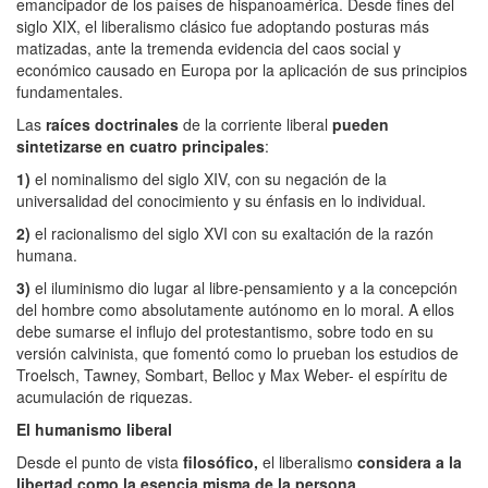
emancipador de los países de hispanoamérica. Desde fines del
siglo XIX, el liberalismo clásico fue adoptando posturas más
matizadas, ante la tremenda evidencia del caos social y
económico causado en Europa por la aplicación de sus principios
fundamentales.
Las
raíces doctrinales
de la corriente liberal
pueden
sintetizarse en cuatro principales
:
1)
el nominalismo del siglo XIV, con su negación de la
universalidad del conocimiento y su énfasis en lo individual.
2)
el racionalismo del siglo XVI con su exaltación de la razón
humana.
3)
el iluminismo dio lugar al libre-pensamiento y a la concepción
del hombre como absolutamente autónomo en lo moral. A ellos
debe sumarse el influjo del protestantismo, sobre todo en su
versión calvinista, que fomentó como lo prueban los estudios de
Troelsch, Tawney, Sombart, Belloc y Max Weber- el espíritu de
acumulación de riquezas.
El humanismo liberal
Desde el punto de vista
filosófico,
el liberalismo
considera a la
libertad como la esencia misma de la persona
,