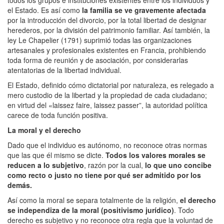
todos los grupos e instituciones existentes entre los individuos y
el Estado. Es así como
la familia se ve gravemente afectada
por la introducción del divorcio, por la total libertad de designar
herederos, por la división del patrimonio familiar. Así también, la
ley Le Chapelier (1791) suprimió todas las organizaciones
artesanales y profesionales existentes en Francia, prohibiendo
toda forma de reunión y de asociación, por considerarlas
atentatorias de la libertad individual.
El Estado, definido cómo dictatorial por naturaleza, es relegado a
mero custodio de la libertad y la propiedad de cada ciudadano;
en virtud del «laissez faire, laissez passer”, la autoridad política
carece de toda función positiva.
La moral y el derecho
Dado que el individuo es autónomo, no reconoce otras normas
que las que él mismo se dicte.
Todos los valores morales se
reducen a lo subjetivo
, razón por la cual,
lo que uno concibe
como recto o justo no tiene por qué ser admitido por los
demás.
Así como la moral se separa totalmente de la religión,
el derecho
se independiza de la moral (positivismo jurídico)
. Todo
derecho es subjetivo y no reconoce otra regla que la voluntad de