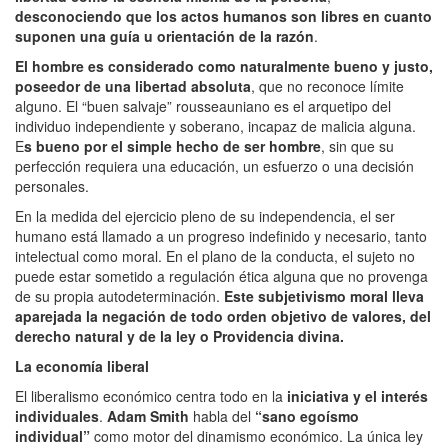
desconociendo que los actos humanos son libres en cuanto
suponen una guía u orientación de la razón
.
El hombre es considerado como naturalmente bueno y justo,
poseedor de una libertad absoluta
, que no reconoce límite
alguno. El “buen salvaje” rousseauniano es el arquetipo del
individuo independiente y soberano, incapaz de malicia alguna.
E
s bueno por el simple hecho de ser hombre
, sin que su
perfección requiera una educación, un esfuerzo o una decisión
personales.
En la medida del ejercicio pleno de su independencia, el ser
humano está llamado a un progreso indefinido y necesario, tanto
intelectual como moral. En el plano de la conducta, el sujeto no
puede estar sometido a regulación ética alguna que no provenga
de su propia autodeterminación.
Este subjetivismo moral lleva
aparejada la negación de todo orden objetivo de valores, del
derecho natural y de la ley o Providencia divina.
La economía liberal
El liberalismo económico centra todo en la
iniciativa y el interés
individuales
.
Adam Smith
habla del
“sano egoísmo
individual”
como motor del dinamismo económico. La única ley