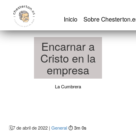
Inicio
Sobre Chesterton.es
Inicio
Sobre Chesterton.e
Contacto
Encarnar a
Cristo en la
empresa
La Cumbrera
🗓️
7 de abril de 2022 |
General
⏱️ 3m 0s