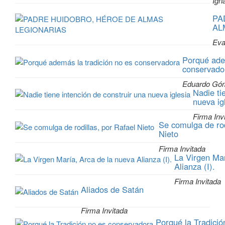
Ign
PA
AL
Eva
Porqué adem
conservado
Eduardo Gó
Nadie ti
nueva ig
Firma Inv
Se comulga de rod
Nieto
Firma Invitada
La Virgen Mar
Alianza (I).
Firma Invitada
Aliados de Satán
Firma Invitada
Porqué la Tradició