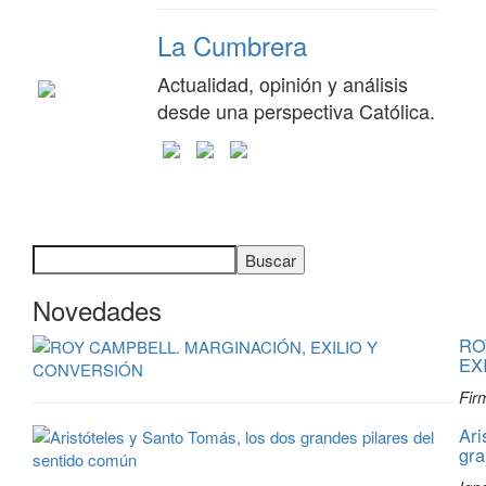
La Cumbrera
Actualidad, opinión y análisis
desde una perspectiva Católica.
Buscar
Novedades
RO
EX
Fir
Ari
gra