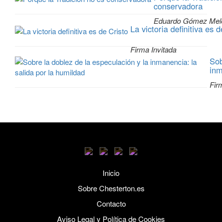
conservadora
Eduardo Gómez Mel
La victoria definitiva es 
Firma Invitada
Sob
inm
Fir
Inicio
Sobre Chesterton.es
Contacto
Aviso Legal y Política de Cookies