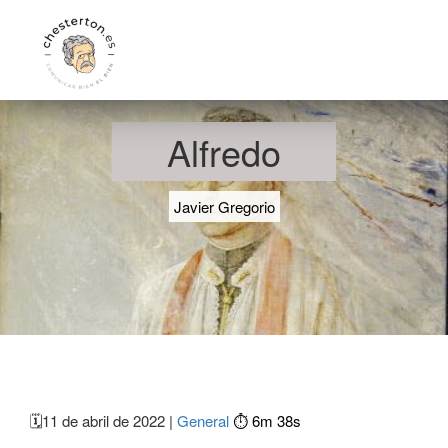
Alfredo
Javier Gregorio
🗓️
11 de abril de 2022 |
General
⏱️ 6m 38s