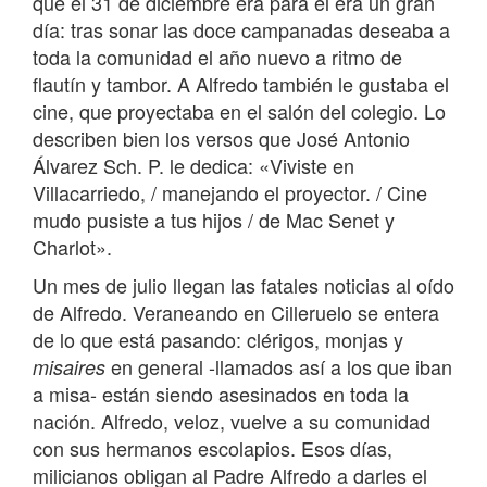
que el 31 de diciembre era para él era un gran
día: tras sonar las doce campanadas deseaba a
toda la comunidad el año nuevo a ritmo de
flautín y tambor. A Alfredo también le gustaba el
cine, que proyectaba en el salón del colegio. Lo
describen bien los versos que José Antonio
Álvarez Sch. P. le dedica: «Viviste en
Villacarriedo, / manejando el proyector. / Cine
mudo pusiste a tus hijos / de Mac Senet y
Charlot».
Un mes de julio llegan las fatales noticias al oído
de Alfredo. Veraneando en Cilleruelo se entera
de lo que está pasando: clérigos, monjas y
en general -llamados así a los que iban
misaires
a misa- están siendo asesinados en toda la
nación. Alfredo, veloz, vuelve a su comunidad
con sus hermanos escolapios. Esos días,
milicianos obligan al Padre Alfredo a darles el