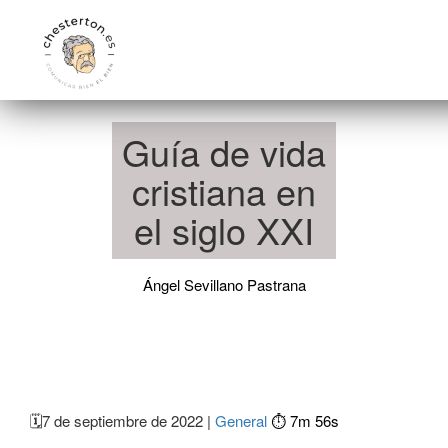
Guía de vida
cristiana en
el siglo XXI
Ángel Sevillano Pastrana
🗓️
7 de septiembre de 2022 |
General
⏱️ 7m 56s